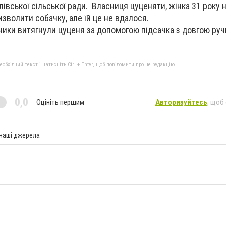
вської сільської ради. Власниця цуценяти, жінка 31 року 
зволити собачку, але їй це не вдалося.
ики витягнули цуценя за допомогою підсачка з довгою руч
бхідний текст і натисніть Ctrl + Enter, щоб повідомити про це редакцію
0,0
Оцініть першим
Авторизуйтесь
, щоб
 наші джерела