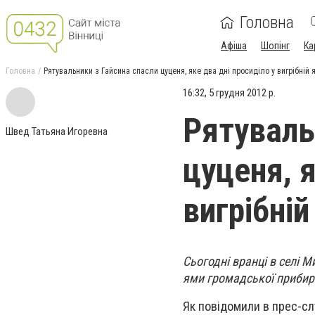
Головна
Афіша
Шопінг
Ка
Головна
Рятувальники з Гайсина спасли цуценя, яке два дні просиділо у вигрібній 
16:32, 5 грудня 2012 р.
Рятуваль
Швед Татьяна Игоревна
цуценя, я
вигрібній
Сьогодні вранці в селі 
ями громадської прибир
Як повідомили в прес-сл