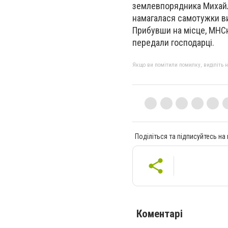
землевпорядника Михайлі
намагалася самотужки ви
Прибувши на місце, МНСн
передали господарці.
Якщо ви помітили помилку, виділіть нео
Поділіться та підписуйтесь на
Коментарі