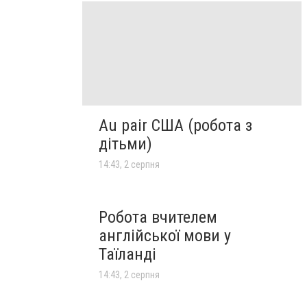
Au pair США (робота з
дітьми)
14:43, 2 серпня
Робота вчителем
англійської мови у
Таїланді
14:43, 2 серпня