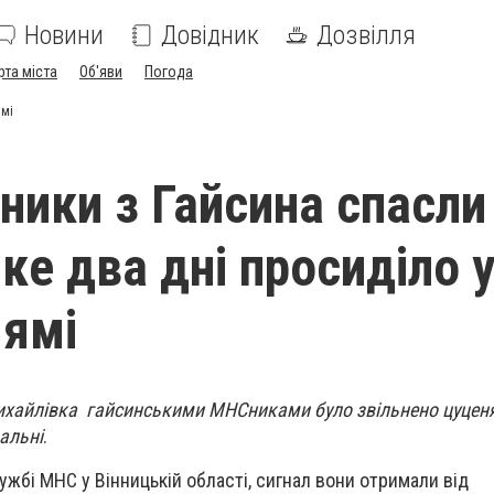
Новини
Довідник
Дозвілля
рта міста
Об'яви
Погода
ямі
ники з Гайсина спасли
ке два дні просиділо 
 ямі
Михайлівка гайсинськими МНСниками було звільнено цуценя
альні
.
ужбі МНС у Вінницькій області, сигнал вони отримали від