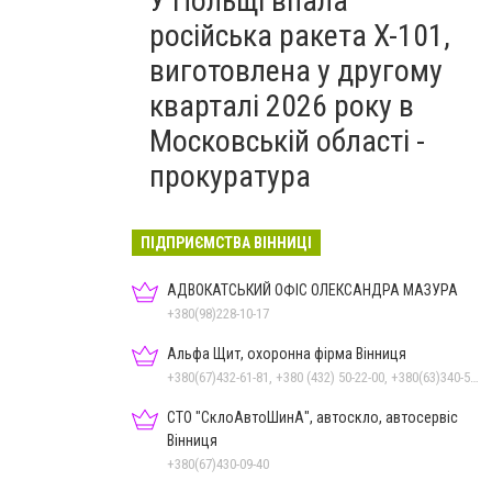
У Польщі впала
російська ракета X-101,
виготовлена у другому
кварталі 2026 року в
Московській області -
прокуратура
ПІДПРИЄМСТВА ВІННИЦІ
АДВОКАТСЬКИЙ ОФІС ОЛЕКСАНДРА МАЗУРА
+380(98)228-10-17
Альфа Щит, охоронна фірма Вінниця
+380(67)432-61-81, +380 (432) 50-22-00, +380(63)340-58-58
СТО "СклоАвтоШинА", автоскло, автосервіс
Вінниця
+380(67)430-09-40