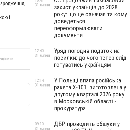
ЄС продовжив тимчасовий
16:41
народження,
31 липня
захист українців до 2028
року: що це означає та кому
кою і
доведеться
переоформлювати
документи
Уряд погодив податок на
12:40
31 липня
посилки: до чого тепер слід
 оцінити
готуватись українцям
У Польщі впала російська
12:14
31 липня
ракета X-101, виготовлена у
другому кварталі 2026 року
в Московській області -
прокуратура
ДБР проводить обшуки у
09:10
31 липня