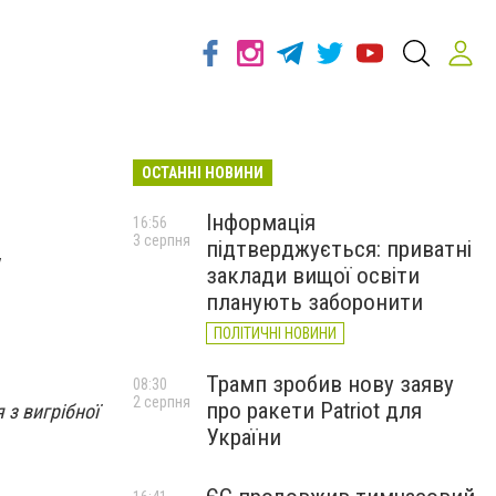
ОСТАННІ НОВИНИ
Інформація
16:56
3 серпня
підтверджується: приватні
у
заклади вищої освіти
планують заборонити
ПОЛІТИЧНІ НОВИНИ
Трамп зробив нову заяву
08:30
2 серпня
про ракети Patriot для
 з вигрібної
України