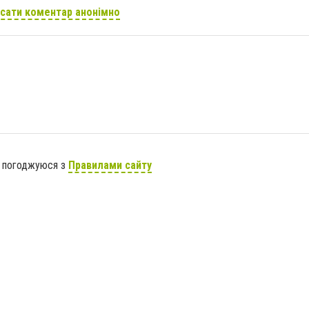
сати коментар анонімно
я погоджуюся з
Правилами сайту