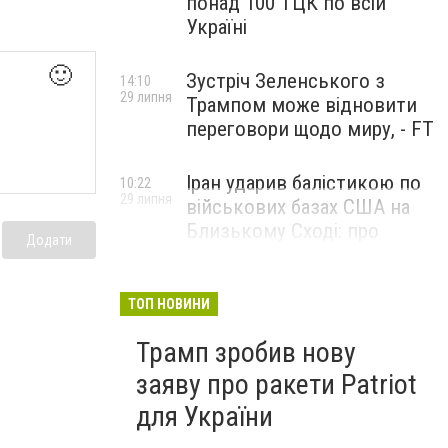
понад 100 ТЦК по всій
Україні
🙂
Зустріч Зеленського з
14:10
29 липня
Трампом може відновити
переговори щодо миру, - FT
Іран ударив балістикою по
10:22
29 липня
військових базах США на
Близькому Сході: про
Додати
наслідки повідомили у
CENTCOM
ТОП НОВИНИ
Трамп зробив нову
заяву про ракети Patriot
для України