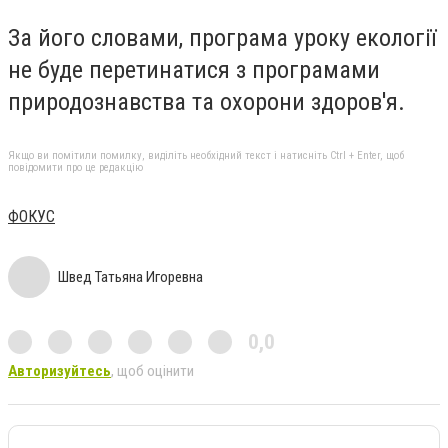
За його словами, програма уроку екології
не буде перетинатися з програмами
природознавства та охорони здоров'я.
Якщо ви помітили помилку, виділіть необхідний текст і натисніть Ctrl + Enter, щоб
повідомити про це редакцію
ФОКУС
Швед Татьяна Игоревна
0,0
Авторизуйтесь
, щоб оцінити