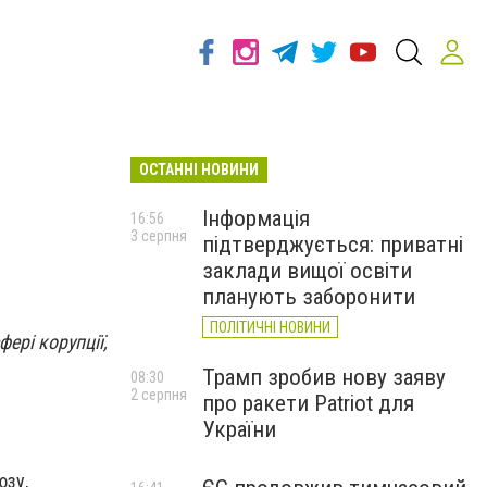
ОСТАННІ НОВИНИ
Інформація
16:56
3 серпня
підтверджується: приватні
заклади вищої освіти
планують заборонити
ПОЛІТИЧНІ НОВИНИ
ері корупції,
Трамп зробив нову заяву
08:30
2 серпня
про ракети Patriot для
України
юзу,