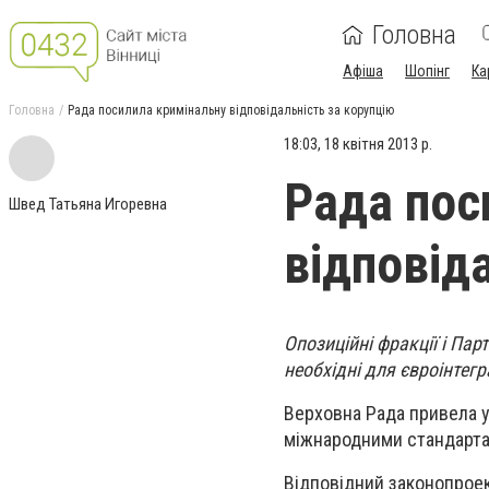
Головна
Афіша
Шопінг
Ка
Головна
Рада посилила кримінальну відповідальність за корупцію
18:03, 18 квітня 2013 р.
Рада пос
Швед Татьяна Игоревна
відповід
Опозиційні фракції і Пар
необхідні для євроінтегр
Верховна Рада привела у
міжнародними стандарта
Відповідний законопроек