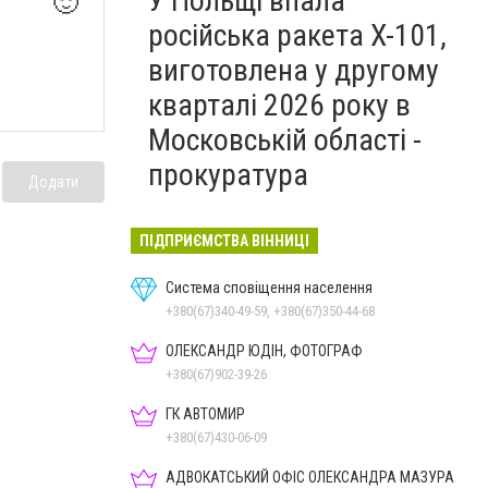
У Польщі впала
🙂
російська ракета X-101,
виготовлена у другому
кварталі 2026 року в
Московській області -
прокуратура
Додати
ПІДПРИЄМСТВА ВІННИЦІ
Система сповіщення населення
+380(67)340-49-59, +380(67)350-44-68
ОЛЕКСАНДР ЮДІН, ФОТОГРАФ
+380(67)902-39-26
ГК АВТОМИР
+380(67)430-06-09
АДВОКАТСЬКИЙ ОФІС ОЛЕКСАНДРА МАЗУРА