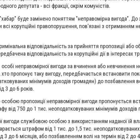
дного депутата - всі фракції, окрім комуністів.
 "хабар" буде замінено поняттям "неправомірна вигода". До
 всі корупційні правопорушення, пов'язані з отриманням н
имінальна відповідальність за прийняття пропозиції або о
редбачена відповідальність за корупційні дії в інтересах тр
 особі неправомірної вигоди за вчинення або невчинення не
го, хто пропонує таку вигоду, передбачається встановити по
тковуваних мінімумів доходів громадян) до позбавлення во
д 3 до 6 років.
 особою пропозиції неправомірної вигоди пропонується вс
афу від 750 до 1 тис. неоподатковуваних мінімумів доходів 
ї вигоди службовою особою з використанням наданої їй вл
рається штрафом від 1 тис. до 1,5 тис. неоподатковуваних 
 3 до 6 місяців, або позбавленням волі на термін від 2 до 4