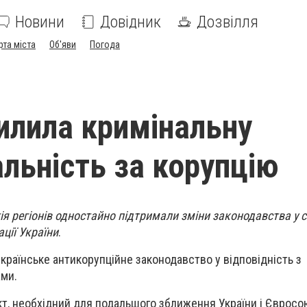
Новини
Довідник
Дозвілля
рта міста
Об'яви
Погода
илила кримінальну
альність за корупцію
тія регіонів одностайно підтримали зміни законодавства у сф
ації України
.
країнське антикорупційне законодавство у відповідність з
ми.
т, необхідний для подальшого зближення України і Євросо