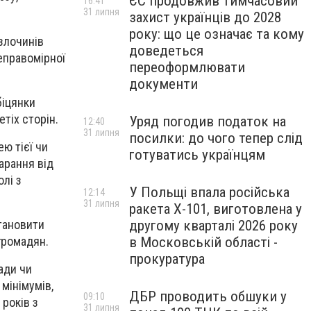
ЄС продовжив тимчасовий
16:41
31 липня
захист українців до 2028
року: що це означає та кому
 злочинів
доведеться
еправомірної
переоформлювати
документи
біцянки
етіх сторін.
Уряд погодив податок на
12:40
31 липня
посилки: до чого тепер слід
ю тієї чи
готуватись українцям
карання від
лі з
У Польщі впала російська
12:14
31 липня
ракета X-101, виготовлена у
другому кварталі 2026 року
тановити
в Московській області -
громадян.
прокуратура
ади чи
мінімумів,
ДБР проводить обшуки у
09:10
 років з
31 липня