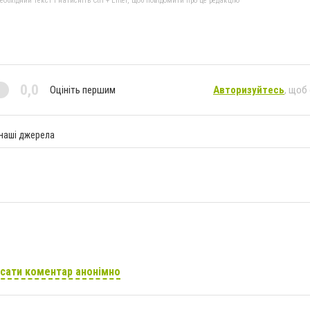
бхідний текст і натисніть Ctrl + Enter, щоб повідомити про це редакцію
0,0
Оцініть першим
Авторизуйтесь
, щоб
 наші джерела
сати коментар анонімно