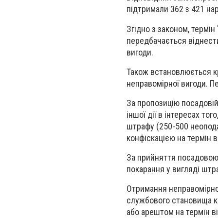
підтримали 362 з 421 наро
Згідно з законом, термін
передбачається віднести
вигоди.
Також встановлюється кр
неправомірної вигоди. Пе
За пропозицію посадовій
іншої дії в інтересах то
штрафу (250-500 неопода
конфіскацією на термін ві
За прийняття посадовою
покарання у вигляді штр
Отримання неправомірно
службового становища ка
або арештом на термін від