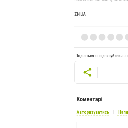
Якщо ви помітили помилку, виділіть нео
ZN,UA
Поділіться та підписуйтесь на
Коментарі
Авторизуватись
Напи