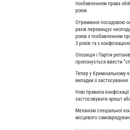
позбавленням права обій
років.
Отримання посадовою осо
разів перевищує неопода
років з позбавленням пр
3 років та з конфіскаціє
Опозиція і Партія регіон
пропонується ввести "спе
Тепер у Кримінальному к
випадки її застосування.
Нові правила конфіскаці
застосовувати арешт або 
Механізм спеціальної кон
місцевого самоврядуванн