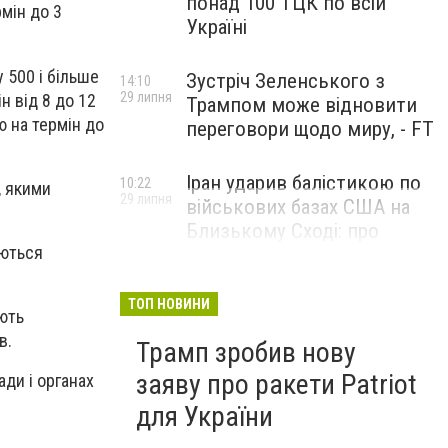
понад 100 ТЦК по всій
мін до 3
Україні
 500 і більше
Зустріч Зеленського з
14:10
29 липня
н від 8 до 12
Трампом може відновити
ю на термін до
переговори щодо миру, - FT
Іран ударив балістикою по
10:22
, якими
29 липня
військових базах США на
Близькому Сході: про
аються
наслідки повідомили у
CENTCOM
ТОП НОВИНИ
ють
в.
Трамп зробив нову
заяву про ракети Patriot
ади і органах
для України