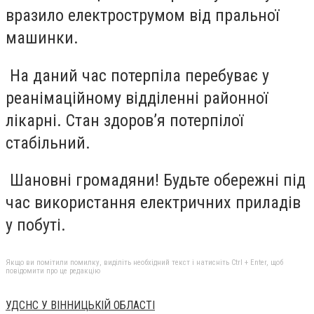
вразило електрострумом від пральної
машинки.
На даний час потерпіла перебуває у
реанімаційному відділенні районної
лікарні. Стан здоров’я потерпілої
стабільний.
Шановні громадяни! Будьте обережні під
час використання електричних приладів
у побуті.
Якщо ви помітили помилку, виділіть необхідний текст і натисніть Ctrl + Enter, щоб
повідомити про це редакцію
УДСНС У ВІННИЦЬКІЙ ОБЛАСТІ