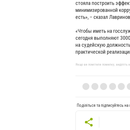
стояла построить эффек
минимизированной корру
есть», – сказал Лавринов
«Чтобы иметь на госслуж
сегодня выполняют 30000
на судейскую должность 
практической реализации
Якщо ви помітили помилку, виділіть нео
Поділіться та підписуйтесь на