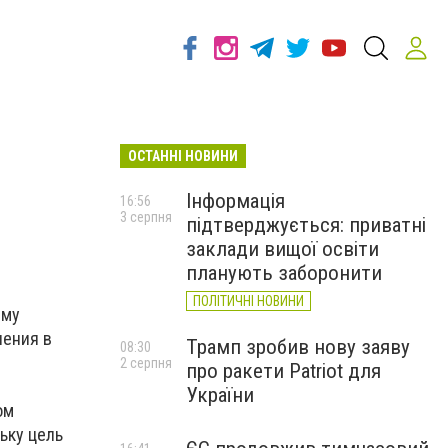
ОСТАННІ НОВИНИ
Інформація
16:56
3 серпня
підтверджується: приватні
заклади вищої освіти
планують заборонити
ПОЛІТИЧНІ НОВИНИ
рму
ления в
Трамп зробив нову заяву
08:30
2 серпня
про ракети Patriot для
України
ом
ьку цель