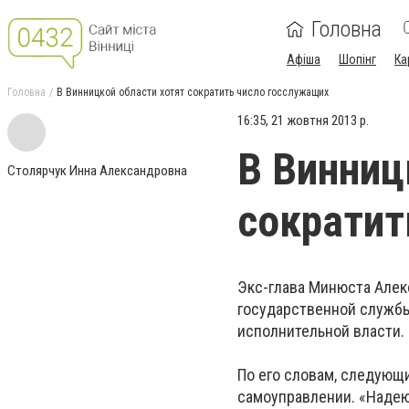
Головна
Афіша
Шопінг
Ка
Головна
В Винницкой области хотят сократить число госслужащих
16:35, 21 жовтня 2013 р.
В Винниц
Столярчук Инна Александровна
сократит
Экс-глава Минюста Алек
государственной службы
исполнительной власти. 
По его словам, следующ
самоуправлении. «Надеюс