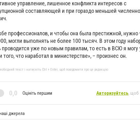
тивное управление, лишенное конфликта интересов с
пционной составляющей и при гораздо меньшей численно
ич.
бе профессионалов, и чтобы она была престижной, нужно 
0, могли выполнять не более 100 тысяч. В этом году набо
проводится уже по новым правилам, то есть в ВСЮ я могу 
 того, что наработал в министерстве», – произнес он.
бхідний текст і натисніть Ctrl + Enter, щоб повідомити про це редакцію
0,0
Оцініть першим
Авторизуйтесь
, щоб
 наші джерела