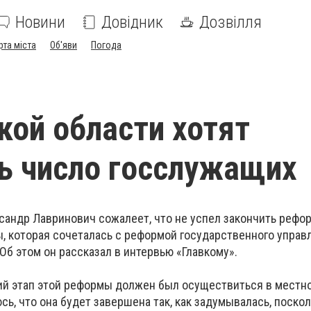
Новини
Довідник
Дозвілля
рта міста
Об'яви
Погода
кой области хотят
ь число госслужащих
сандр Лавринович сожалеет, что не успел закончить рефо
, которая сочеталась с реформой государственного управ
Об этом он рассказал в интервью «Главкому».
ий этап этой реформы должен был осуществиться в местн
ь, что она будет завершена так, как задумывалась, поскол