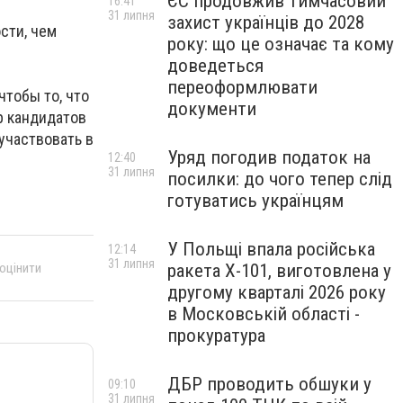
ЄС продовжив тимчасовий
16:41
31 липня
захист українців до 2028
сти, чем
року: що це означає та кому
доведеться
переоформлювати
чтобы то, что
документи
р кандидатов
участвовать в
Уряд погодив податок на
12:40
31 липня
посилки: до чого тепер слід
готуватись українцям
У Польщі впала російська
12:14
31 липня
 оцінити
ракета X-101, виготовлена у
другому кварталі 2026 року
в Московській області -
прокуратура
ДБР проводить обшуки у
09:10
31 липня