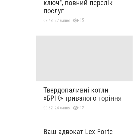
ключ", повний перелік
послуг
15
08:48, 27 липня
Твердопаливні котли
«БРІК» тривалого горіння
12
09:52, 24 липня
Ваш адвокат Lex Forte