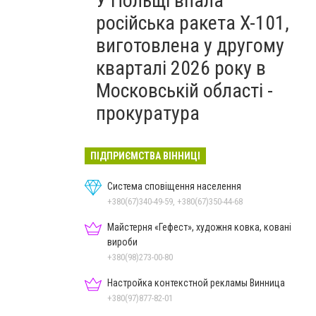
У Польщі впала
російська ракета X-101,
виготовлена у другому
кварталі 2026 року в
Московській області -
прокуратура
ПІДПРИЄМСТВА ВІННИЦІ
Система сповіщення населення
+380(67)340-49-59, +380(67)350-44-68
Майстерня «Гефест», художня ковка, ковані
вироби
+380(98)273-00-80
Настройка контекстной рекламы Винница
+380(97)877-82-01