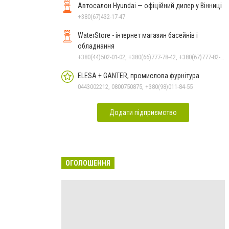
Автосалон Hyundai — офіційний дилер у Вінниці
+380(67)432-17-47
WaterStore - інтернет магазин басейнів і
обладнання
+380(44)502-01-02, +380(66)777-78-42, +380(67)777-82-19, +380(67)890-80-80, +380(73)890-80-80, +380(44)502-01-03
ELESA + GANTER, промислова фурнітура
0443002212, 0800750875, +380(98)011-84-55
Додати підприємство
ОГОЛОШЕННЯ