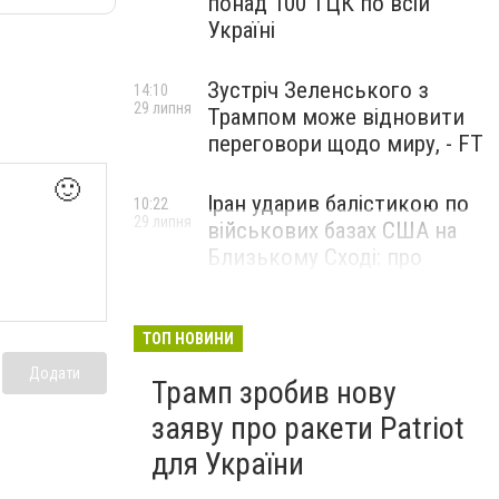
понад 100 ТЦК по всій
Україні
Зустріч Зеленського з
14:10
29 липня
Трампом може відновити
переговори щодо миру, - FT
🙂
Іран ударив балістикою по
10:22
29 липня
військових базах США на
Близькому Сході: про
наслідки повідомили у
CENTCOM
ТОП НОВИНИ
Додати
Трамп зробив нову
заяву про ракети Patriot
для України