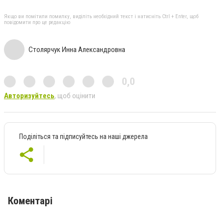
Якщо ви помітили помилку, виділіть необхідний текст і натисніть Ctrl + Enter, щоб
повідомити про це редакцію
Столярчук Инна Александровна
0,0
Авторизуйтесь
, щоб оцінити
Поділіться та підписуйтесь на наші джерела
Коментарі