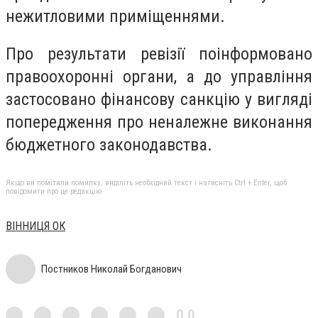
нежитловими приміщеннями.
Про результати ревізії поінформовано
правоохоронні органи, а до управління
застосовано фінансову санкцію у вигляді
попередження про неналежне виконання
бюджетного законодавства.
Якщо ви помітили помилку, виділіть необхідний текст і натисніть Ctrl + Enter, щоб
повідомити про це редакцію
ВІННИЦЯ ОК
Постников Николай Богданович
0,0