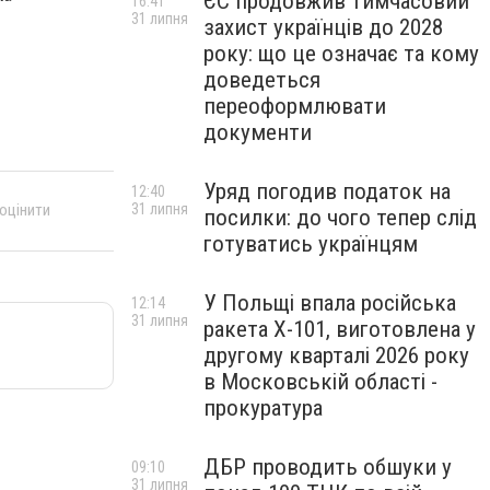
ЄС продовжив тимчасовий
16:41
31 липня
захист українців до 2028
року: що це означає та кому
доведеться
переоформлювати
документи
Уряд погодив податок на
12:40
31 липня
 оцінити
посилки: до чого тепер слід
готуватись українцям
У Польщі впала російська
12:14
31 липня
ракета X-101, виготовлена у
другому кварталі 2026 року
в Московській області -
прокуратура
ДБР проводить обшуки у
09:10
31 липня