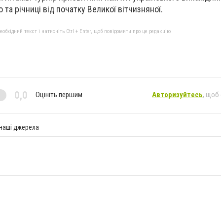
та річниці від початку Великої вітчизняної.
бхідний текст і натисніть Ctrl + Enter, щоб повідомити про це редакцію
0,0
Оцініть першим
Авторизуйтесь
, щоб
 наші джерела