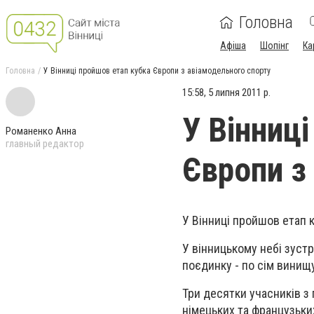
Головна
Афіша
Шопінг
Ка
Головна
У Вінниці пройшов етап кубка Європи з авіамодельного спорту
15:58, 5 липня 2011 р.
У Вінниц
Романенко Анна
главный редактор
Європи з
У Вінниці пройшов етап 
У вінницькому небі зуст
поєдинку - по сім винищ
Три десятки учасників з 
німецьких та французьких