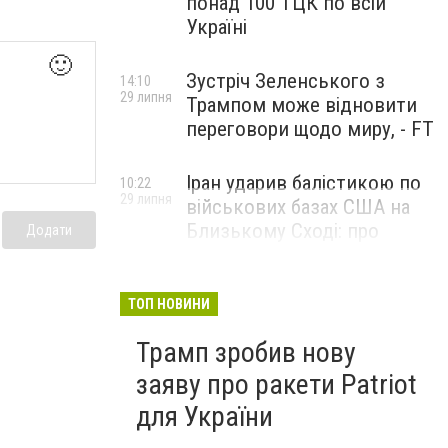
понад 100 ТЦК по всій
Україні
🙂
Зустріч Зеленського з
14:10
29 липня
Трампом може відновити
переговори щодо миру, - FT
Іран ударив балістикою по
10:22
29 липня
військових базах США на
Близькому Сході: про
Додати
наслідки повідомили у
CENTCOM
ТОП НОВИНИ
Трамп зробив нову
заяву про ракети Patriot
для України