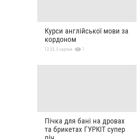
Курси англійської мови за
кордоном
1
12:33, 3 серпня
Пічка для бані на дровах
та брикетах ГУРКІТ супер
піч