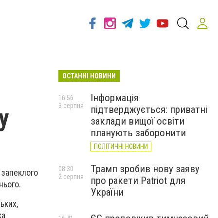
ОСТАННІ НОВИНИ
Інформація
16:56
3 серпня
підтверджується: приватні
у
заклади вищої освіти
планують заборонити
ПОЛІТИЧНІ НОВИНИ
Трамп зробив нову заяву
08:30
 запеклого
2 серпня
про ракети Patriot для
нього.
України
ьких,
ка