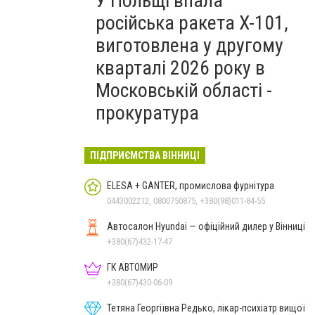
У Польщі впала
російська ракета X-101,
виготовлена у другому
кварталі 2026 року в
Московській області -
прокуратура
ПІДПРИЄМСТВА ВІННИЦІ
ELESA + GANTER, промислова фурнітура
0443002212, 0800750875, +380(98)011-84-55
Автосалон Hyundai — офіційний дилер у Вінниці
+380(67)432-17-47
ГК АВТОМИР
+380(67)430-06-09
Тетяна Георгіївна Редько, лікар-психіатр вищої