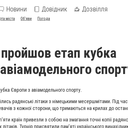
Новини
Довідник
Дозвілля
рта міста
Об'яви
Погода
і пройшов етап кубка
 авіамодельного спорт
кубка Європи з авіамодельного спорту.
рілись радянські літаки з німецькими месершмітами. Під час
увачів з кожної сторони, що тримаються на крилах до остан
п'яти країн привезли з собою на змагання точні копії радянс
 літаків. Турнір присвятили пам'яті українського винахідни