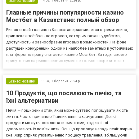
Бізнес новини
14:02,
1 березня 2024 р.
Главные причины популярности казино
Мостбет в Казахстане: полный обзор
Рынок онлайн-казино в Казахстане развивается стремительно,
привлекая всё больше игроков, которым важны удобство,
доступность и разнообразие игровых возможностей. На фоне
растущей конкуренции одной из наиболее заметных и устойчивых
платформ по праву считается казино Мостбет. За годы своего
присутствия на рынке сервис сумел не только закрепиться в
числе лидеров, но и сформировать вокруг себя большую и
лояльную аудиторию. Такой успех стал возможным благодаря...
Бізнес новини
11:34,
1 березня 2024 р.
10 Продуктів, що посилюють печію, та
їхні альтернативи
Печія — поширений стан, який може суттєво погіршувати якість
життя. Часто причиною її виникнення є харчування. Деякі
продукти можуть посилювати симптоми, тоді як інші
допомагають їх пом'якшити. Ось що провокує напади печії: жирна
їжа. Жир сприяє уповільненню процесу травлення, збільшуючи