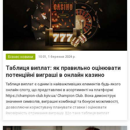
Бізнес новини
10:01,
1 березня 2024 р.
Таблиця виплат: як правильно оцінювати
потенційні виграші в онлайн казино
Таблиця виплат є одним із найважливіших елементів будь-якого
онлайн слоту, що представлені в асортименті на платформі
https://champion-club.kyiv.ua/ Champion Club. Вона демонструє
значення символів, виграшні комбінації та бонусні можливості,
дозволяючи користувачу планувати ставки і оцінювати
ймовірність отримання виграшу. Що таке таблиця виплат
Таблиця виплат – це структурований перелік всіх можливих
комбінацій символів, які приносять виграш, із зазначенн...