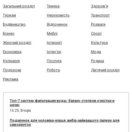
Загальний розділ
Техніка
Здоров'я
Туризм
Нерухомість
Транспорт
Будівництво
Відпочинок
Розваги
Бізнес
Меблі
Спорт
Жіночий розділ
Інтернет
Культура
Економіка
Інтер'єр
Мода
Кулінарія
Послуги
Родина
Подорожі
Робота
Дитячий розділ
Реклама
Топ-7 систем фильтрации воды: баланс степени очистки и
цены
16:25,
Вчора
Подарунок для чоловіка-курця: вибір найкращого паперу для
самокруток