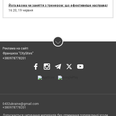
Йога вдома чи заняття з тренером: що ефективніше насправді
16:20,
19 червня
Реклама на сайті
Франшиза "CitySites"
+380978778201
0432ukraine@gmail.com
+380978778201
Допускається цитування матеріалів без отримання попередньої згоди