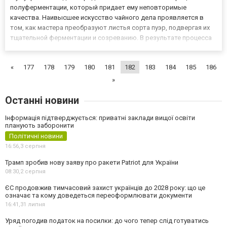
полуферментации, который придает ему неповторимые
качества. Наивысшее искусство чайного дела проявляется в
том, как мастера преобразуют листья сорта пуэр, подвергая их
тщательной ферментации и созреванию. В результате процесса
шу пуэр приобретает насыщенный, темный оттенок и глубокий
вкус с уникальными древесными и терпкими нотами. Этот вид
«
177
178
179
180
181
182
183
184
185
186
чая...
»
Останні новини
Інформація підтверджується: приватні заклади вищої освіти
планують заборонити
Політичні новини
16:56,
3 серпня
Трамп зробив нову заяву про ракети Patriot для України
08:30,
2 серпня
ЄС продовжив тимчасовий захист українців до 2028 року: що це
означає та кому доведеться переоформлювати документи
16:41,
31 липня
Уряд погодив податок на посилки: до чого тепер слід готуватись