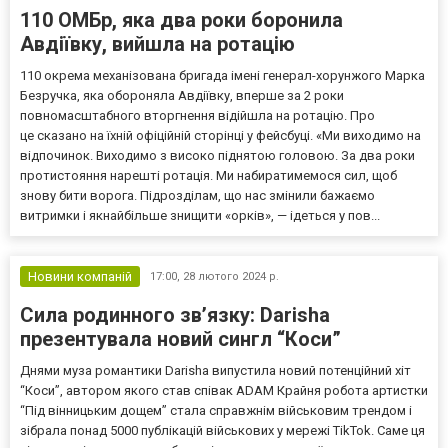
110 ОМБр, яка два роки боронила
Авдіївку, вийшла на ротацію
110 окрема механізована бригада імені генерал-хорунжого Марка
Безручка, яка обороняла Авдіївку, вперше за 2 роки
повномасштабного вторгнення відійшла на ротацію. Про
це сказано на їхній офіційній сторінці у фейсбуці. «Ми виходимо на
відпочинок. Виходимо з високо піднятою головою. За два роки
протистояння нарешті ротація. Ми набиратимемося сил, щоб
знову бити ворога. Підрозділам, що нас змінили бажаємо
витримки і якнайбільше знищити «орків», — ідеться у пов...
Новини компаній
17:00,
28 лютого 2024 р.
Сила родинного зв’язку: Darisha
презентувала новий сингл “Коси”
Днями муза романтики Darisha випустила новий потенційний хіт
“Коси”, автором якого став співак ADAM Крайня робота артистки
“Під вінницьким дощем” стала справжнім військовим трендом і
зібрала понад 5000 публікацій військових у мережі TikTok. Саме ця