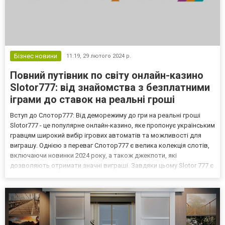
Бізнес новини
11:19,
29 лютого 2024 р.
Повний путівник по світу онлайн-казино
Slotor777: від знайомства з безплатними
іграми до ставок на реальні гроші
Вступ до Слотор777: Від деморежиму до гри на реальні гроші
Slotor777 - це популярне онлайн-казино, яке пропонує українським
гравцям широкий вибір ігрових автоматів та можливості для
виграшу. Однією з переваг Слотор777 є велика колекція слотів,
включаючи новинки 2024 року, а також джекпоти, які
дозволяють отримати значні виграші. Завдяки цьому Slotor 777 є
ідеальним вибором для азартних гравців. Платформа пропонує
комфортні умови для початківців та професій...