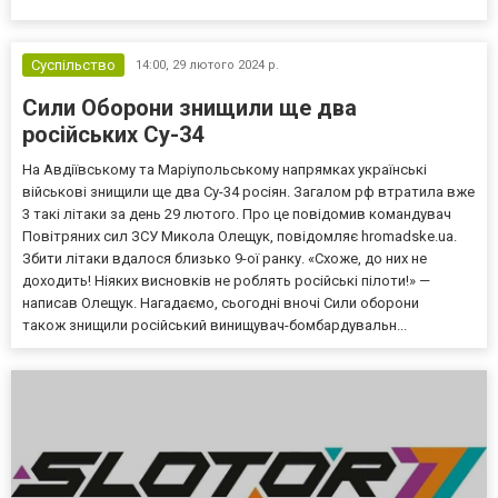
обговорюється питання використання грошей для постачання
Україні військової техніки без будь-яких гарантій, повідомляють....
Суспільство
14:00,
29 лютого 2024 р.
Сили Оборони знищили ще два
російських Су-34
На Авдіївському та Маріупольському напрямках українські
військові знищили ще два Су-34 росіян. Загалом рф втратила вже
3 такі літаки за день 29 лютого. Про це повідомив командувач
Повітряних сил ЗСУ Микола Олещук, повідомляє hromadske.ua.
Збити літаки вдалося близько 9-ої ранку. «Схоже, до них не
доходить! Ніяких висновків не роблять російські пілоти!» —
написав Олещук. Нагадаємо, сьогодні вночі Сили оборони
також знищили російський винищувач-бомбардувальн...