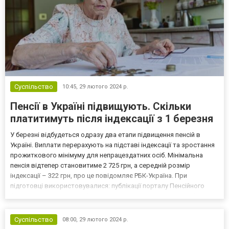
Суспільство
10:45,
29 лютого 2024 р.
Пенсії в Україні підвищують. Скільки
платитимуть після індексації з 1 березня
У березні відбудеться одразу два етапи підвищення пенсій в
Україні. Виплати перерахують на підставі індексації та зростання
прожиткового мінімуму для непрацездатних осіб. Мінімальна
пенсія відтепер становитиме 2 725 грн, а середній розмір
індексації – 322 грн, про це повідомляє РБК-Україна. При
підготовці використовувалися: публікації порталу Пенсійного
фонду, закон про Держбюджет на 2024 рік, постанова Кабміну
№185, заява прем'єр-міністра Дениса Шмигаля....
Суспільство
08:00,
29 лютого 2024 р.