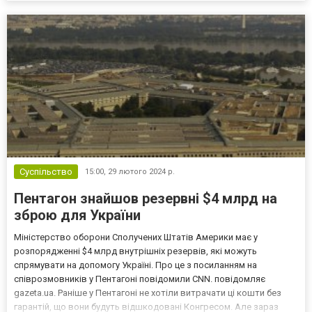
сторінці https://sale.ueex.com.ua/filte...
Суспільство
15:00,
29 лютого 2024 р.
Пентагон знайшов резервні $4 млрд на
зброю для України
Міністерство оборони Сполучених Штатів Америки має у
розпорядженні $4 млрд внутрішніх резервів, які можуть
спрямувати на допомогу Україні. Про це з посиланням на
співрозмовників у Пентагоні повідомили CNN. повідомляє
gazeta.ua. Раніше у Пентагоні не хотіли витрачати ці кошти без
гарантій, що вони будуть відшкодовані Конгресом. Але зараз