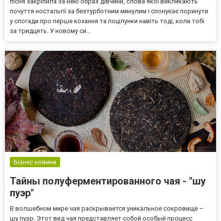
пісня закріпила за нею образ дівчини, слова якої викликають
почуття ностальгії за безтурботним минулим і спонукає поринути
у спогади про перше кохання та поцілунки навіть тоді, коли тобі
за тридцять. У новому си...
Бізнес новини
Тайны полуферментированного чая - "шу
пуэр"
В волшебном мире чая раскрывается уникальное сокровище –
шу пуэр. Этот вид чая представляет собой особый процесс