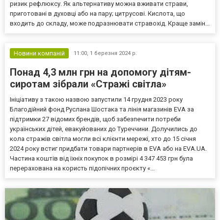
ризик рефлюксу. Як альтернативу можна вживати страви,
приготовані в духовці або на пару; цитрусові. Кислота, що
входить до складу, може подразнювати стравохід. Краще замін...
Новини компаній
11:00,
1 березня 2024 р.
Понад 4,3 млн грн на допомогу дітям-
сиротам зібрали «Стражі світла»
Ініціативу з такою назвою запустили 14 грудня 2023 року
Благодійний фонд Руслана Шостака та лінія магазинів EVA за
підтримки 27 відомих брендів, щоб забезпечити потреби
українських дітей, евакуйованих до Туреччини. Долучились до
кола стражів світла могли всі клієнти мережі, хто до 15 січня
2024 року встиг придбати товари партнерів в EVA або на EVA.UA.
Частина коштів від їхніх покупок в розмірі 4 347 453 грн була
перерахована на користь підопічних проєкту «...