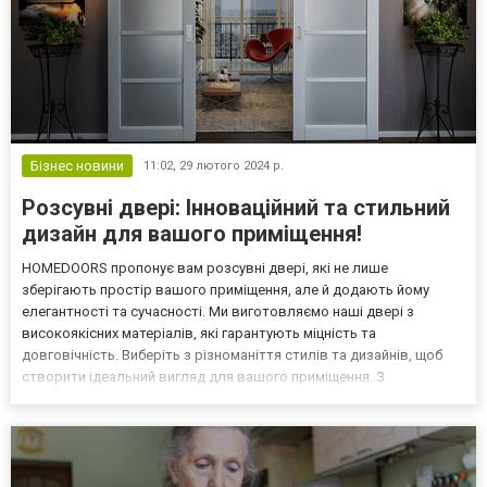
Бізнес новини
11:02,
29 лютого 2024 р.
Розсувні двері: Інноваційний та стильний
дизайн для вашого приміщення!
HOMEDOORS пропонує вам розсувні двері, які не лише
зберігають простір вашого приміщення, але й додають йому
елегантності та сучасності. Ми виготовляємо наші двері з
високоякісних матеріалів, які гарантують міцність та
довговічність. Виберіть з різноманіття стилів та дизайнів, щоб
створити ідеальний вигляд для вашого приміщення. З
HOMEDOORS ваші двері стануть виразом вашого смаку та стилю.
Дверна фурнітура: Краса та функціональність у кожній деталі.
HOMEDOO...