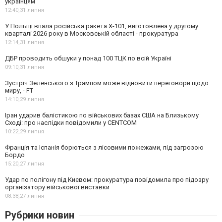
українцям
12:40,
31 липня
У Польщі впала російська ракета X-101, виготовлена у другому
кварталі 2026 року в Московській області - прокуратура
12:14,
31 липня
ДБР проводить обшуки у понад 100 ТЦК по всій Україні
09:10,
31 липня
Зустріч Зеленського з Трампом може відновити переговори щодо
миру, - FT
14:10,
29 липня
Іран ударив балістикою по військових базах США на Близькому
Сході: про наслідки повідомили у CENTCOM
10:22,
29 липня
Франція та Іспанія борються з лісовими пожежами, під загрозою
Бордо
15:20,
27 липня
Удар по полігону під Києвом: прокуратура повідомила про підозру
організатору військової виставки
08:38,
27 липня
Рубрики новин