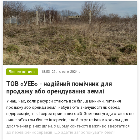
Бізнес новини
18:53,
29 лютого 2024 р.
ТОВ «УЕБ» - надійний помічник для
продажу або орендування землі
У наш час, коли ресурси стають все більш цінними, питання
продажу або оренди землі набувають значущості як серед
підприємців, так і серед приватних осіб. Земельні угоди стають не
лише об'єктом бізнес-інтересів, але й стратегічним кроком для
досягнення різних цілей. У цьому контексті важливо звертатися
до перевірених сервісів, що здатні запропонувати безліч
варіантів відповідно до місцевості, що цікавить споживача. На