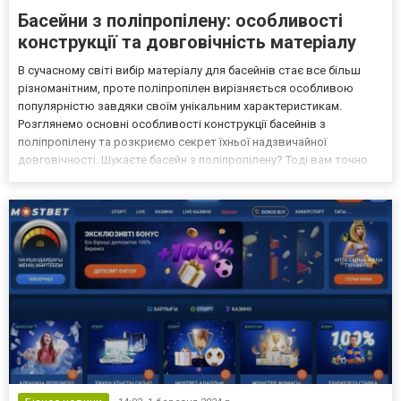
Басейни з поліпропілену: особливості
конструкції та довговічність матеріалу
В сучасному світі вибір матеріалу для басейнів стає все більш
різноманітним, проте поліпропілен вирізняється особливою
популярністю завдяки своїм унікальним характеристикам.
Розглянемо основні особливості конструкції басейнів з
поліпропілену та розкриємо секрет їхньої надзвичайної
довговічності. Шукаєте басейн з поліпропілену? Тоді вам точно
варто відвідати сайт https://greenera.com.ua/catalog/baseyni-dlya-
plavannya/polipropilenoviye-baseyni/! 1. Термості...