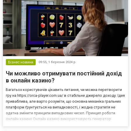
Бізнес новини
09:55,
1 березня 2024 р.
Чи можливо отримувати постійний дохід
в онлайн казино?
Багатьох користувачів цікавить питання, чи можна перетворити
гру на https://orca-player.com.ua/ в стабільне джерело доходу. Ідея
приваблива, але варто розуміти, що основна механіка гральних
платформ ґрунтується на випадковості, і жодна стратегія не
здатна змінити принципи випадкових чисел. Принцип роботи
онлайн казино Онлайн казино використовують генератор
випадкових чисел (RNG), який гарантує непередбачуваність
результатів кожного раунду. Це означає, що ж...