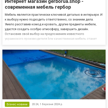
Интернет магазин gerborua.shop -
современная мебель гербор
Мебель является практически ключевой деталью в интерьере. И
к выбору нужно подходить ответственно, со знанием дела.
Умело расставив комод и кровать, другие предметы мебели,
удастся создать особую атмосферу, завершить дизайн.
Остановив свой выбор на предложениях известного
украинского производителя brw качественная мебель станет
настоящим украшением интерьера и подчеркнет изысканный
вкус, достаток владельцев. Интернет магазин гербор
https://gerborua.shop/...
Бізнес новини
20:24,
1 березня 2024 р.