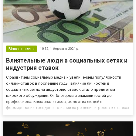
Бізнес новини
10:39,
1 березня 2024 р.
Влиятельные люди в социальных сетях и
индустрия ставок
С развитием социальных медиа и увеличением популярности
онлайн-ставок в последние годы, влияние личностей в
социальных сетях на индустрию ставок стало предметом
широкого обсуждения. От блогеров и знаменитостей до
профессиональных аналитиков, роль этих людей в
формировании трендов и влиянии на решения игроков в ставках
становится все более существенной. Melbet среди влиятельных
контор для влиятельных людей Одной из ведущих и известных
букмекерских контор, а...