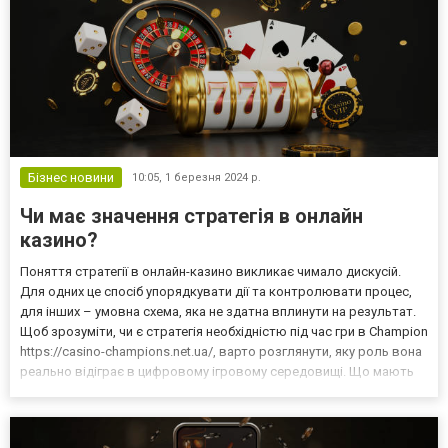
Бізнес новини
10:05,
1 березня 2024 р.
Чи має значення стратегія в онлайн
казино?
Поняття стратегії в онлайн-казино викликає чимало дискусій.
Для одних це спосіб упорядкувати дії та контролювати процес,
для інших – умовна схема, яка не здатна вплинути на результат.
Щоб зрозуміти, чи є стратегія необхідністю під час гри в Champion
https://casino-champions.net.ua/, варто розглянути, яку роль вона
реально відіграє в цифровому ігровому середовищі. Що мають
на увазі під стратегією гри У контексті онлайн-казино стратегія
зазвичай означає набі...