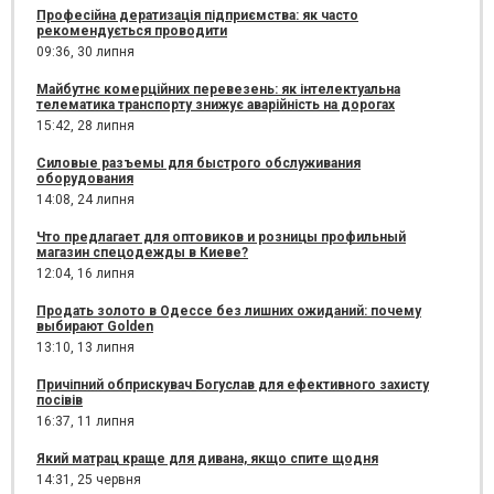
Професійна дератизація підприємства: як часто
рекомендується проводити
09:36,
30 липня
Майбутнє комерційних перевезень: як інтелектуальна
телематика транспорту знижує аварійність на дорогах
15:42,
28 липня
Силовые разъемы для быстрого обслуживания
оборудования
14:08,
24 липня
Что предлагает для оптовиков и розницы профильный
магазин спецодежды в Киеве?
12:04,
16 липня
Продать золото в Одессе без лишних ожиданий: почему
выбирают Golden
13:10,
13 липня
Причіпний обприскувач Богуслав для ефективного захисту
посівів
16:37,
11 липня
Який матрац краще для дивана, якщо спите щодня
14:31,
25 червня