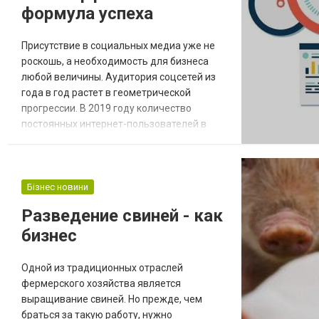
формула успеха
Присутствие в социальных медиа уже не
роскошь, а необходимость для бизнеса
любой величины. Аудитория соцсетей из
года в год растет в геометрической
прогрессии. В 2019 году количество
постоянных интернет-пользователей в
Украине превысило отметку в 20,8 млн
человек, из которых большинство
присутствует в социальных сетях. Это
огромная и активная аудитория
Бізнес новини
потенциальных клиентов, с которой можно
Разведение свиней - как
и нужно работать. Эффективность
бизнес
традиционных инструментов маркети...
Одной из традиционных отраслей
фермерского хозяйства является
выращивание свиней. Но прежде, чем
браться за такую работу, нужно