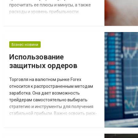
просчитать ее плюсы и минусы, а также
расходы и уровень прибыльности.
Технология разведения свиней
Рассматривая свиноводство как бизнес,
большинство будущих предпринимателей
оценивают плюсы: за полгода из
Бізнес новини
маленького поросенка вырастает туша
100-120 кг весом, а мясо стабильно
Использование
пользуется спросом на рынке, составляя
защитных ордеров
треть (32-34%) от...
Торговля на валютном рынке Forex
относится к распространенным методам
заработка. Она дает возможность
трейдерам самостоятельно выбирать
стратегию и инструменты для получения
стабильной прибыли. Важно освоить риск-
менеджмент и научиться размещать
защитные ордера. От их правильного
выставления нередко зависит успех