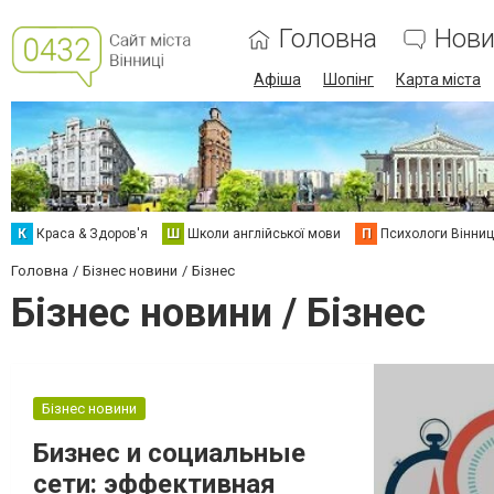
Головна
Нови
Афіша
Шопінг
Карта міста
К
Краса & Здоров'я
Ш
Школи англійської мови
П
Психологи Вінниц
Головна
Бізнес новини
Бізнес
Бізнес новини / Бізнес
Бізнес новини
Бизнес и социальные
сети: эффективная