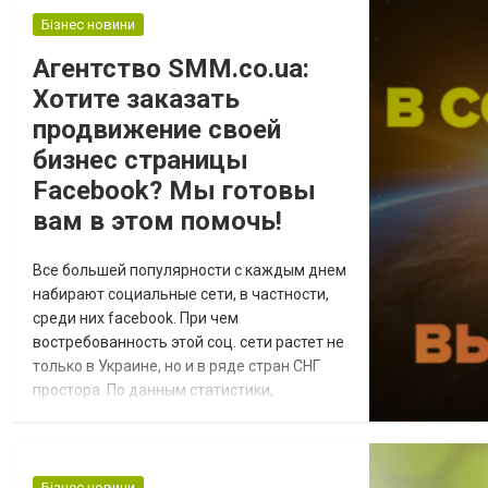
понимают что с данным видом работы
Бізнес новини
связано очень много процессов: начиная
Агентство SMM.co.ua:
от приготовления экзотических блюд и
Хотите заказать
фирменн...
продвижение своей
бизнес страницы
Facebook? Мы готовы
вам в этом помочь!
Все большей популярности с каждым днем
набирают социальные сети, в частности,
среди них facebook. При чем
востребованность этой соц. сети растет не
только в Украине, но и в ряде стран СНГ
простора. По данным статистики,
аудитория Фейсбук – довольно
разноплановая, ведь здесь можно найти
как профили людей, которые:
путешествуют; имеют родственников и
Бізнес новини