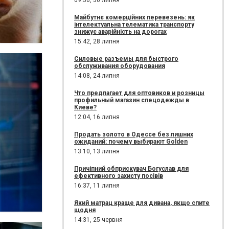
09:36,
30 липня
Майбутнє комерційних перевезень: як
інтелектуальна телематика транспорту
знижує аварійність на дорогах
15:42,
28 липня
Силовые разъемы для быстрого
обслуживания оборудования
14:08,
24 липня
Что предлагает для оптовиков и розницы
профильный магазин спецодежды в
Киеве?
12:04,
16 липня
Продать золото в Одессе без лишних
ожиданий: почему выбирают Golden
13:10,
13 липня
Причіпний обприскувач Богуслав для
ефективного захисту посівів
16:37,
11 липня
Який матрац краще для дивана, якщо спите
щодня
14:31,
25 червня