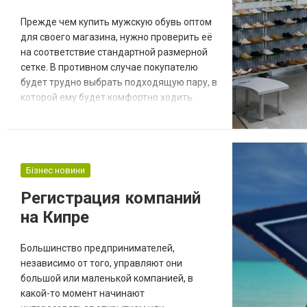
Прежде чем купить мужскую обувь оптом
для своего магазина, нужно проверить её
на соответствие стандартной размерной
сетке. В противном случае покупателю
будет трудно выбрать подходящую пару, в
которой ему будет комфортно ходить.
Мужская обувь В Украине мужскую обувь
производят десятки фабрик. Большинство
из них придерживаются общепринятой
размерной сетки, с помощью которой
Бізнес новини
покупателю магазина будет максимально
просто найти нужную модель. Однако
Регистрация компаний
некоторые п...
на Кипре
Большинство предпринимателей,
независимо от того, управляют они
большой или маленькой компанией, в
какой-то момент начинают