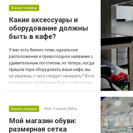
трейдеров. Ордер Stop-Loss и другие
Бізнес новини
разновидности Стоп-Лосс используется
для фиксации убытка при возникновении
Какие аксессуары и
неблагоприятных условий для открыт...
оборудование должны
быть в кафе?
У вас есть бизнес-план, идеальное
расположение и превосходное название с
удивительным логотипом, но теперь, когда
пришла пора оборудовать ваше кафе, вы
не уверены, с чего следует начинать? Хотя
конкретные требования будут отличаться
для каждого отдельного заведения,
существует перечень оборудования для
кафе, призванный помочь вам на старте.
Оборудование для кофе, эспрессо и
Бізнес новини
18:01,
9 липня 2020 р.
напитков 1. КофеваркаПозволяет
Мой магазин обуви:
превратить ароматные зёрна кофе в
размерная сетка
напитки типа латте...