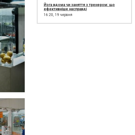
Йога вдома чи заняття з тренером: що
ефективніше насправді
16:20,
19 червня