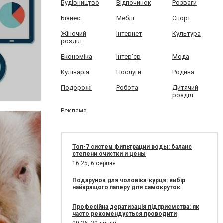
Будівництво
Відпочинок
Розваги
Бізнес
Меблі
Спорт
Жіночий
Інтернет
Культура
розділ
Економіка
Інтер'єр
Мода
Кулінарія
Послуги
Родина
Подорожі
Робота
Дитячий
розділ
Реклама
Топ-7 систем фильтрации воды: баланс
степени очистки и цены
16:25,
6 серпня
Подарунок для чоловіка-курця: вибір
найкращого паперу для самокруток
Професійна дератизація підприємства: як
часто рекомендується проводити