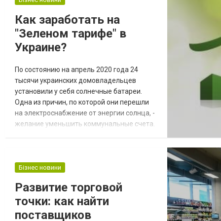
близких друзей с которыми хотят делиться
Как заработать на
новостями, победами и быть таким
"Зеленом тарифе" в
образом всегда на связи; имеют рабо...
Украине?
По состоянию на апрель 2020 года 24
тысячи украинских домовладельцев
установили у себя солнечные батареи.
Одна из причин, по которой они перешли
на электроснабжение от энергии солнца, -
желание уменьшить коммунальные счета.
Но есть и другой, более весомый, аргумент
в пользу установки фотоэлектрической
системы - “зеленый” тариф. Что это такое?
И как сделать так, чтобы домашняя СЭС
Бізнес новини
стала источником дохода? Переход на
Развитие торговой
возобновляемые источники энергии -
точки: как найти
общеми...
поставщиков