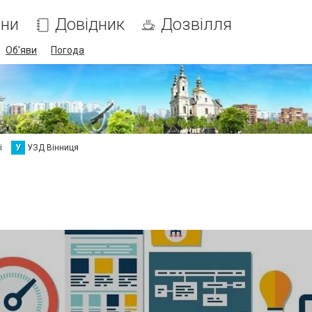
ни
Довідник
Дозвілля
Об'яви
Погода
і
У
УЗД Вінниця