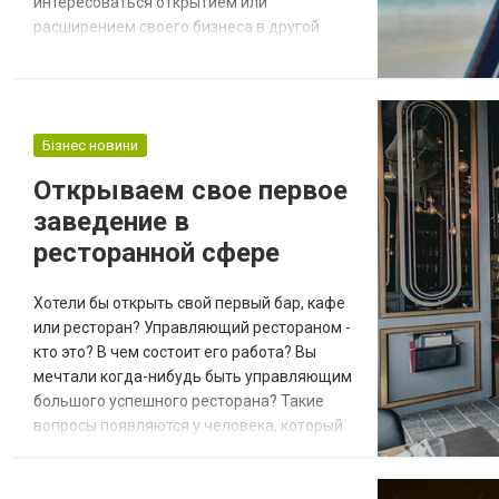
интересоваться открытием или
расширением своего бизнеса в другой
стране. Однако эта тема интересна не
только инвесторам, у которых уже есть
свои компании, но и тем, кто собирается
открыть свой бизнес. Многочисленные
Бізнес новини
выгоды от создания компании в другой
стране побуждают все большее число
Открываем свое первое
предпринимателей искать страны с
заведение в
лучшими налогов...
ресторанной сфере
Хотели бы открыть свой первый бар, кафе
или ресторан? Управляющий рестораном -
кто это? В чем состоит его работа? Вы
мечтали когда-нибудь быть управляющим
большого успешного ресторана? Такие
вопросы появляются у человека, который
хочет реализовать свое дело в общепите,
открыть кафе, бар или ресторан. Многие
новички в ресторанном бизнесе не